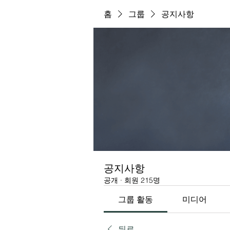
홈
그룹
공지사항
공지사항
공개
·
회원 215명
그룹 활동
미디어
뒤로