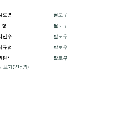
1김호연
팔로우
연
기창
팔로우
5박민수
팔로우
수
2심규범
팔로우
범
1원완식
팔로우
식
 보기(215명)