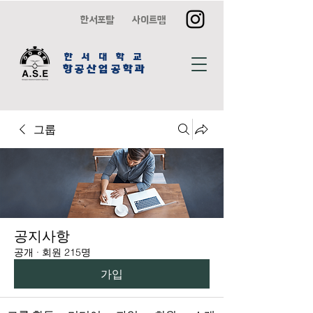
한서포탈
사이트맵
한 서 대 학 교
항공산업공학과
그룹
공지사항
공개
·
회원 215명
가입