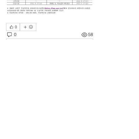
0
0
58
Write a comment...
소개
학교 및 학과 공지사항을 안내하는 공간
입니다.
명
21김호연
팔로우
21김호연
김기창
팔로우
김기창
15박민수
팔로우