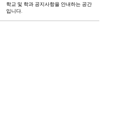
학교 및 학과 공지사항을 안내하는 공간
입니다.
명
21김호연
팔로우
21김호연
김기창
팔로우
김기창
15박민수
팔로우
15박민수
22심규범
팔로우
22심규범
21원완식
팔로우
21원완식
전체 회원 보기(215명)
​한서대학교 항공산업공학과