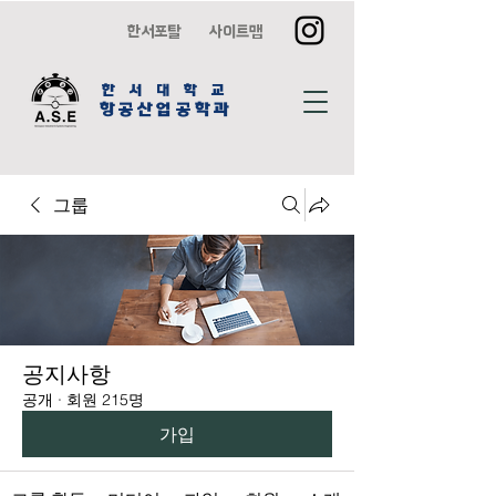
한서포탈
사이트맵
한 서 대 학 교
항공산업공학과
그룹
공지사항
공개
·
회원 215명
가입