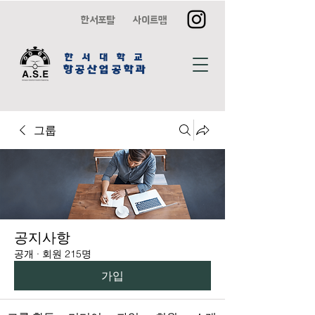
한서포탈
사이트맵
한 서 대 학 교
항공산업공학과
그룹
공지사항
공개
·
회원 215명
가입