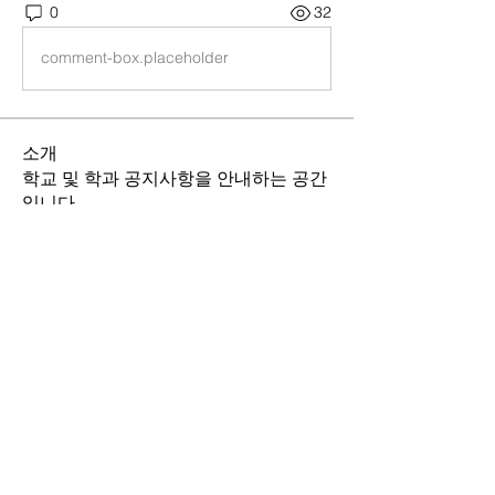
0
32
comment-box.placeholder
소개
학교 및 학과 공지사항을 안내하는 공간
입니다.
명
21김호연
팔로우
21김호연
김기창
팔로우
김기창
15박민수
팔로우
15박민수
22심규범
팔로우
22심규범
21원완식
팔로우
21원완식