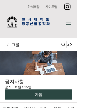
한서포탈
사이트맵
한 서 대 학 교
항공산업공학과
그룹
공지사항
공개
·
회원 215명
가입