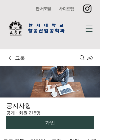
한서포탈
사이트맵
한 서 대 학 교
항공산업공학과
그룹
공지사항
공개
·
회원 215명
가입