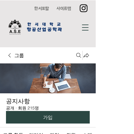
한서포탈
사이트맵
한 서 대 학 교
항공산업공학과
그룹
공지사항
공개
·
회원 215명
가입