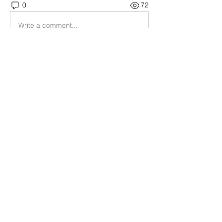
0
72
Write a comment...
소개
학교 및 학과 공지사항을 안내하는 공간
입니다.
명
21김호연
팔로우
21김호연
김기창
팔로우
김기창
15박민수
팔로우
15박민수
22심규범
팔로우
22심규범
21원완식
팔로우
21원완식
전체 회원 보기(215명)