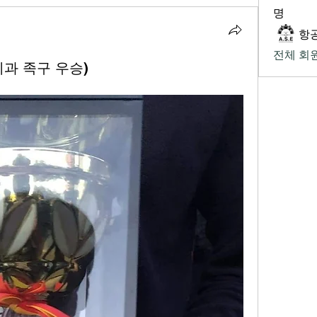
명
항
전체 회원
리과 족구 우승)