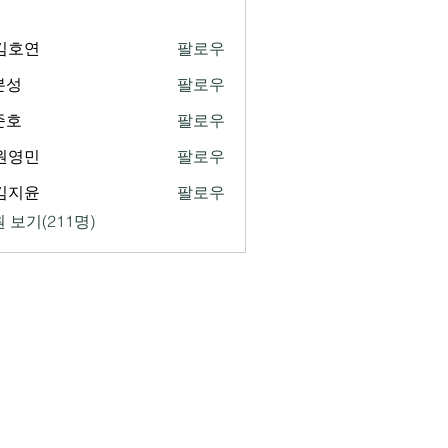
1김호연
팔로우
연
본성
팔로우
준호
팔로우
2원영민
팔로우
민
4김지윤
팔로우
윤
 보기(211명)