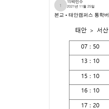
15박민수
2021년 11월 25일
15박민수
본교 - 태안캠퍼스 통학