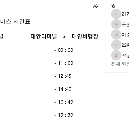
명
2
21김호
 버스 시간표
구
구본성
이
이준호
2
22원영
2
24김지
전체 회원